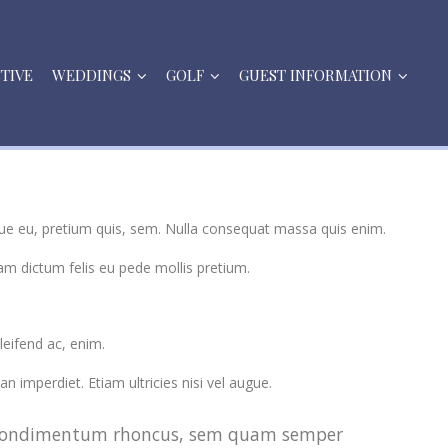
STIVE
WEDDINGS
GOLF
GUEST INFORMATION
que eu, pretium quis, sem. Nulla consequat massa quis enim.
llam dictum felis eu pede mollis pretium.
leifend ac, enim.
n imperdiet. Etiam ultricies nisi vel augue.
get condimentum rhoncus, sem quam semper