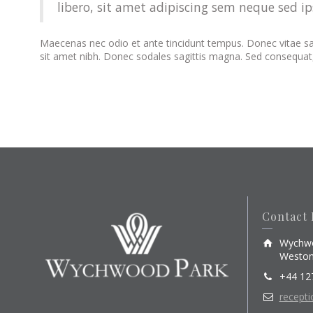
libero, sit amet adipiscing sem neque sed i
Maecenas nec odio et ante tincidunt tempus. Donec vitae sapie
sit amet nibh. Donec sodales sagittis magna. Sed consequat
Contact 
Wychwo
Weston
+44 12
recept