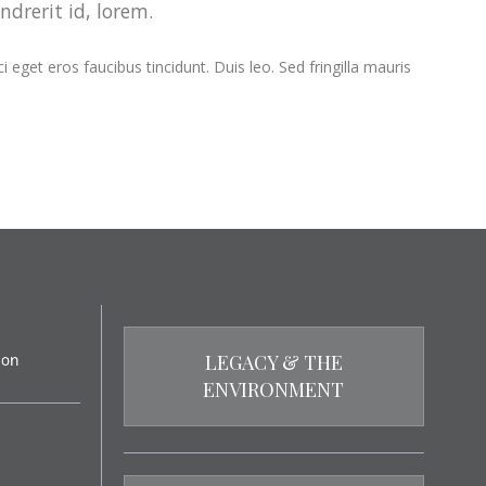
drerit id, lorem.
eget eros faucibus tincidunt. Duis leo. Sed fringilla mauris
LEGACY & THE
ENVIRONMENT