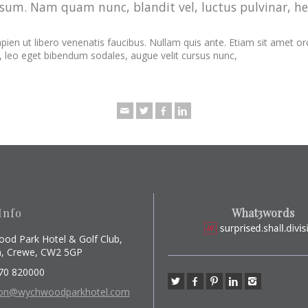
psum. Nam quam nunc, blandit vel, luctus pulvinar, hen
n ut libero venenatis faucibus. Nullam quis ante. Etiam sit amet orci 
, leo eget bibendum sodales, augue velit cursus nunc,
Info
What3words
od Park Hotel & Golf Club,
, Crewe, CW2 5GP
70 820000
ion@wychwoodparkhotel.com